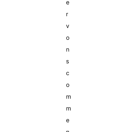
e
r
v
o
n
s
c
o
m
m
e