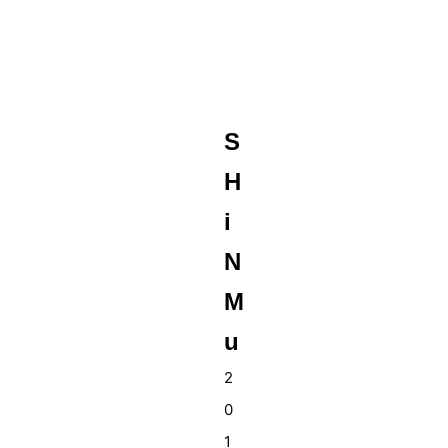
S
H
i
N
M
u
2
0
1