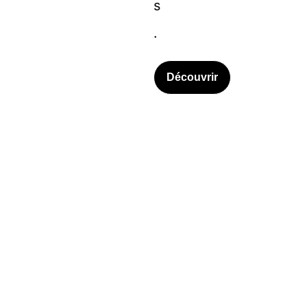
s
.
Découvrir