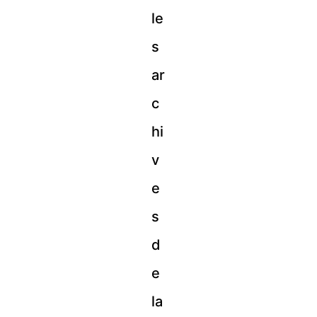
le
s
ar
c
hi
v
e
s
d
e
la